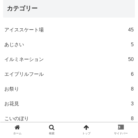
カテゴリー
アイススケート場
45
あじさい
5
イルミネーション
50
エイプリルフール
6
お祭り
8
お花見
3
こいのぼり
8
じゃぶじゃぶ池
44
ホーム
検索
トップ
サイドバー