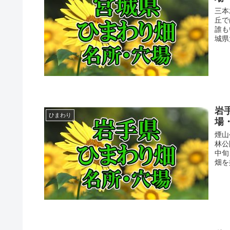
三本
丘で
誰も
城県大
岩
ひまわり
場
煙山
林公
中旬
畑を