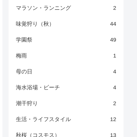
マラソン・ランニング
2
味覚狩り（秋）
44
学園祭
49
梅雨
1
母の日
4
海水浴場・ビーチ
4
潮干狩り
2
生活・ライフスタイル
12
秋桜（コスモス）
13