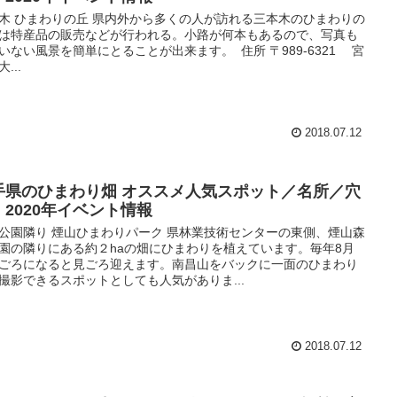
木 ひまわりの丘 県内外から多くの人が訪れる三本木のひまわりの
は特産品の販売などが行われる。小路が何本もあるので、写真も
いない風景を簡単にとることが出来ます。 住所 〒989-6321 宮
...
2018.07.12
手県のひまわり畑 オススメ人気スポット／名所／穴
・2020年イベント情報
公園隣り 煙山ひまわりパーク 県林業技術センターの東側、煙山森
園の隣りにある約２haの畑にひまわりを植えています。毎年8月
ごろになると見ごろ迎えます。南昌山をバックに一面のひまわり
撮影できるスポットとしても人気がありま...
2018.07.12