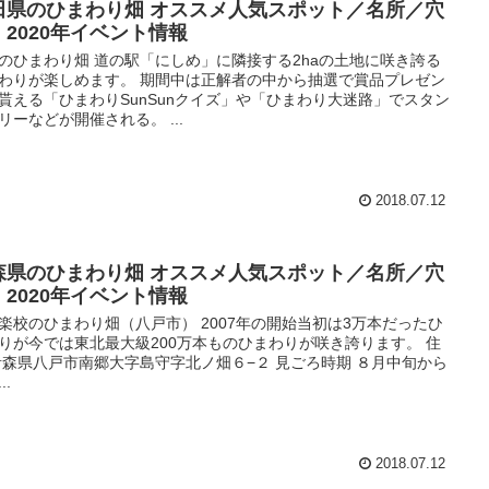
田県のひまわり畑 オススメ人気スポット／名所／穴
・2020年イベント情報
のひまわり畑 道の駅「にしめ」に隣接する2haの土地に咲き誇る
わりが楽しめます。 期間中は正解者の中から抽選で賞品プレゼン
貰える「ひまわりSunSunクイズ」や「ひまわり大迷路」でスタン
リーなどが開催される。 ...
2018.07.12
森県のひまわり畑 オススメ人気スポット／名所／穴
・2020年イベント情報
楽校のひまわり畑（八戸市） 2007年の開始当初は3万本だったひ
りが今では東北最大級200万本ものひまわりが咲き誇ります。 住
青森県八戸市南郷大字島守字北ノ畑６−２ 見ごろ時期 ８月中旬から
..
2018.07.12