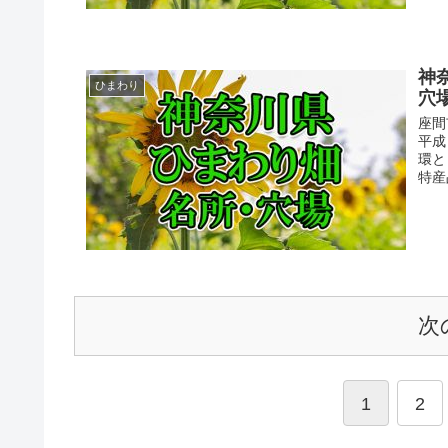
神
ひまわり
穴
座間
平成
環と
特産
次
1
2