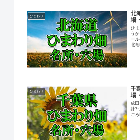
北
ひまわり
場
ひま
うか
ール
北竜
千
ひまわり
場
成田
計7
ごろ