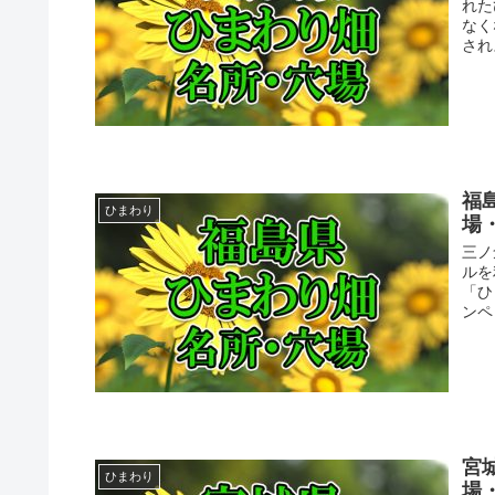
れた
なく
され
福
ひまわり
場
三ノ
ルを
「ひ
ンペ
宮
ひまわり
場