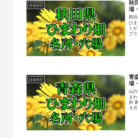
秋
ひまわり
場
西目
ひま
トが
プラ
青
ひまわり
場
山の
まわ
所 
８月.