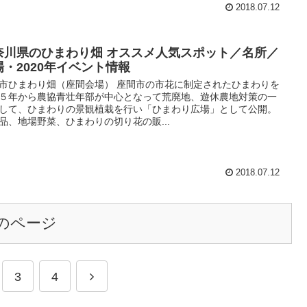
2018.07.12
奈川県のひまわり畑 オススメ人気スポット／名所／
場・2020年イベント情報
市ひまわり畑（座間会場） 座間市の市花に制定されたひまわりを
５年から農協青壮年部が中心となって荒廃地、遊休農地対策の一
して、ひまわりの景観植栽を行い「ひまわり広場」として公開。
品、地場野菜、ひまわりの切り花の販...
2018.07.12
のページ
3
4