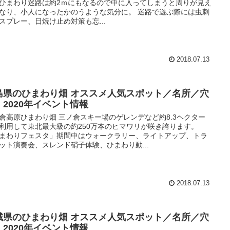
ひまわり迷路は約2ｍにもなるので中に入ってしまうと周りが見え
なり、小人になったかのうような気分に。 迷路で遊ぶ際には虫刺
スプレー、日焼け止め対策も忘...
2018.07.13
島県のひまわり畑 オススメ人気スポット／名所／穴
・2020年イベント情報
倉高原ひまわり畑 三ノ倉スキー場のゲレンデなど約8.3ヘクター
利用して東北最大級の約250万本のヒマワリが咲き誇ります。
まわりフェスタ」期間中はウォークラリー、ライトアップ、トラ
ット演奏会、スレンド硝子体験、ひまわり動...
2018.07.13
城県のひまわり畑 オススメ人気スポット／名所／穴
・2020年イベント情報