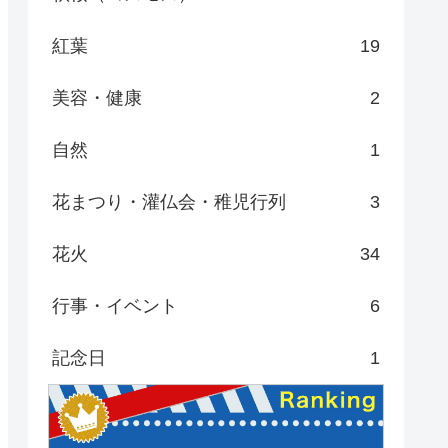
紅葉
19
美容・健康
2
自然
1
花まつり・灌仏会・稚児行列
3
花火
34
行事・イベント
6
記念日
1