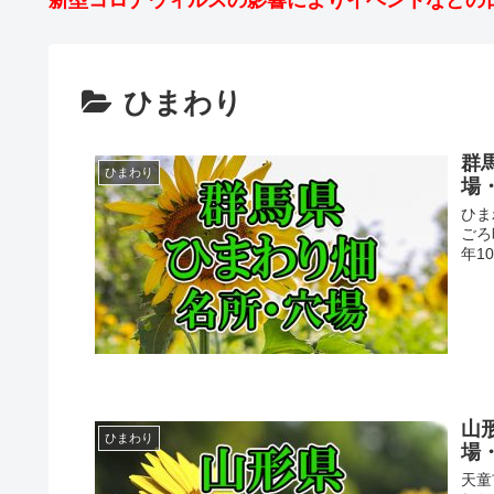
新型コロナウィルスの影響によりイベントなどの
ひまわり
群
ひまわり
場
ひま
ごろ
年1
山
ひまわり
場
天童