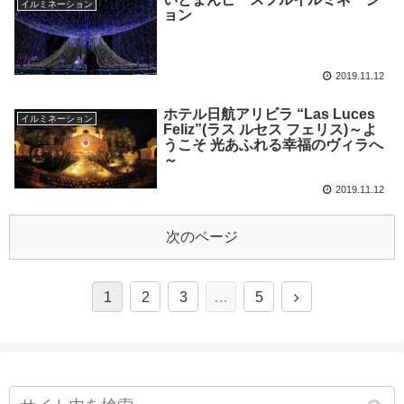
イルミネーション
ョン
2019.11.12
ホテル日航アリビラ “Las Luces
イルミネーション
Feliz”(ラス ルセス フェリス)～よ
うこそ 光あふれる幸福のヴィラへ
～
2019.11.12
次のページ
1
2
3
…
5