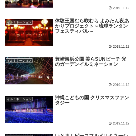
2019.11.12
体験王国むら咲むら よみたん夜あ
イルミネーション
かりプロジェクト～琉球ランタン
フェスティバル～
2019.11.12
豊崎海浜公園 美らSUNビーチ 光
イルミネーション
のガーデンイルミネーション
2019.11.12
沖縄こどもの国 クリスマスファン
イルミネーション
タジー
2019.11.12
いとまんピースフルイルミネーシ