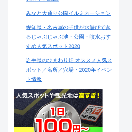
みなと大通り公園イルミネーション
愛知県・名古屋の子供が水遊びでき
るじゃぶじゃぶ池・公園・噴水おす
すめ人気スポット2020
岩手県のひまわり畑 オススメ人気ス
ポット／名所／穴場・2020年イベン
ト情報