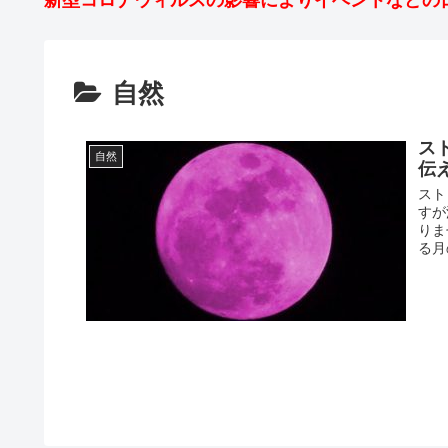
新型コロナウィルスの影響によりイベントなどの
自然
ス
自然
伝
スト
すが
りま
る月