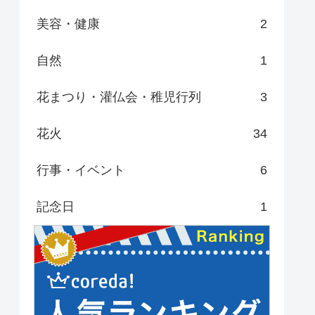
美容・健康
2
自然
1
花まつり・灌仏会・稚児行列
3
花火
34
行事・イベント
6
記念日
1