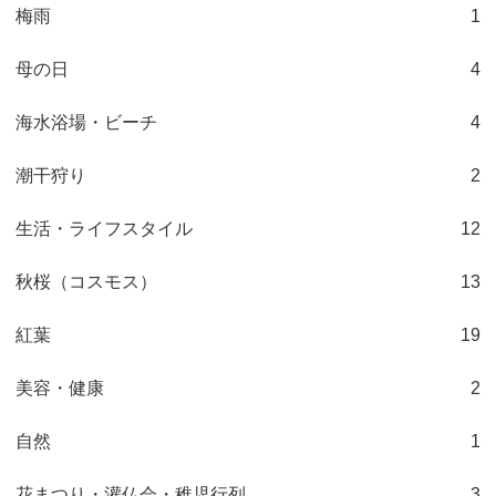
梅雨
1
母の日
4
海水浴場・ビーチ
4
潮干狩り
2
生活・ライフスタイル
12
秋桜（コスモス）
13
紅葉
19
美容・健康
2
自然
1
花まつり・灌仏会・稚児行列
3