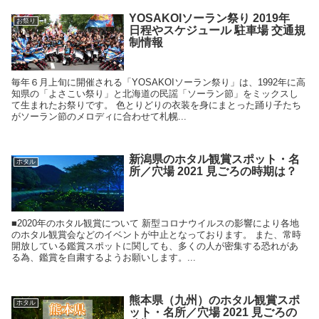
YOSAKOIソーラン祭り 2019年
お祭り
日程やスケジュール 駐車場 交通規
制情報
毎年６月上旬に開催される「YOSAKOIソーラン祭り」は、1992年に高
知県の「よさこい祭り」と北海道の民謡「ソーラン節」をミックスし
て生まれたお祭りです。 色とりどりの衣装を身にまとった踊り子たち
がソーラン節のメロディに合わせて札幌...
新潟県のホタル観賞スポット・名
ホタル
所／穴場 2021 見ごろの時期は？
■2020年のホタル観賞について 新型コロナウイルスの影響により各地
のホタル観賞会などのイベントが中止となっております。 また、常時
開放している鑑賞スポットに関しても、多くの人が密集する恐れがあ
る為、鑑賞を自粛するようお願いします。...
熊本県（九州）のホタル観賞スポ
ホタル
ット・名所／穴場 2021 見ごろの