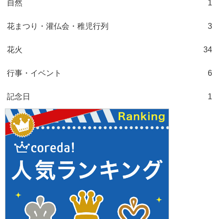
自然
1
花まつり・灌仏会・稚児行列
3
花火
34
行事・イベント
6
記念日
1