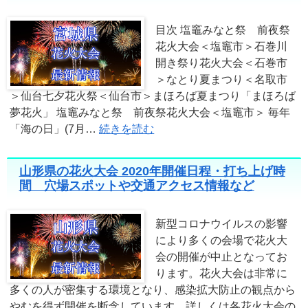
目次 塩竈みなと祭 前夜祭
花火大会＜塩竈市＞石巻川
開き祭り花火大会＜石巻市
＞なとり夏まつり＜名取市
＞仙台七夕花火祭＜仙台市＞まほろば夏まつり「まほろば
夢花火」 塩竈みなと祭 前夜祭花火大会＜塩竈市＞ 毎年
「海の日」(7月…
続きを読む
山形県の花火大会 2020年開催日程・打ち上げ時
間 穴場スポットや交通アクセス情報など
新型コロナウイルスの影響
により多くの会場で花火大
会の開催が中止となってお
ります。花火大会は非常に
多くの人が密集する環境となり、感染拡大防止の観点から
やむを得ず開催を断念しています。詳しくは各花火大会の