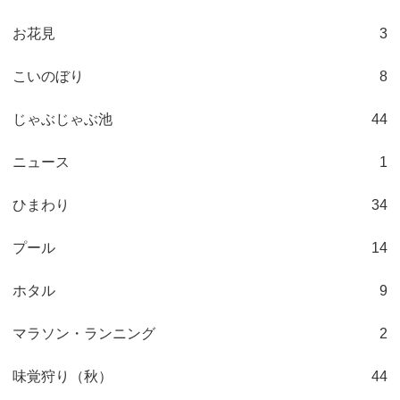
お花見
3
こいのぼり
8
じゃぶじゃぶ池
44
ニュース
1
ひまわり
34
プール
14
ホタル
9
マラソン・ランニング
2
味覚狩り（秋）
44