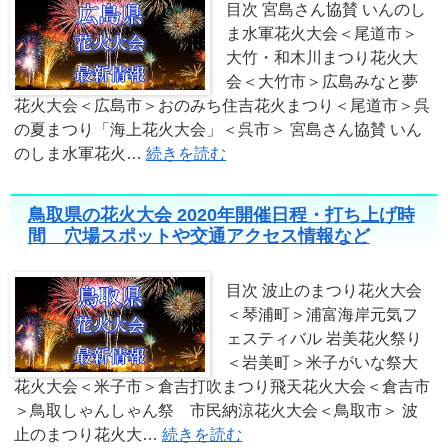
目次 宮島さん協賛 いんのし
ま水軍花火大会＜尾道市＞
大竹・和木川まつり花火大
会＜大竹市＞広島みなと夢
花火大会＜広島市＞おのみち住吉花火まつり＜尾道市＞呉
の夏まつり「海上花火大会」＜呉市＞ 宮島さん協賛 いん
のしま水軍花火…
続きを読む
鳥取県の花火大会 2020年開催日程・打ち上げ時
間 穴場スポットや交通アクセス情報など
目次 波止のまつり花火大会
＜琴浦町＞浦富海岸元気フ
ェスティバル 岩美花火祭り
＜岩美町＞米子がいな祭大
花火大会＜米子市＞倉吉打吹まつり飛天花火大会＜倉吉市
＞鳥取しゃんしゃん祭 市民納涼花火大会＜鳥取市＞ 波
止のまつり花火大…
続きを読む