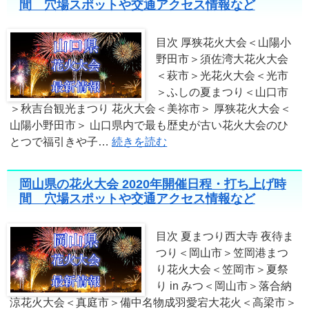
間 穴場スポットや交通アクセス情報など
目次 厚狭花火大会＜山陽小
野田市＞須佐湾大花火大会
＜萩市＞光花火大会＜光市
＞ふしの夏まつり＜山口市
＞秋吉台観光まつり 花火大会＜美祢市＞ 厚狭花火大会＜
山陽小野田市＞ 山口県内で最も歴史が古い花火大会のひ
とつで福引きや子…
続きを読む
岡山県の花火大会 2020年開催日程・打ち上げ時
間 穴場スポットや交通アクセス情報など
目次 夏まつり西大寺 夜待ま
つり＜岡山市＞笠岡港まつ
り花火大会＜笠岡市＞夏祭
り in みつ＜岡山市＞落合納
涼花火大会＜真庭市＞備中名物成羽愛宕大花火＜高梁市＞