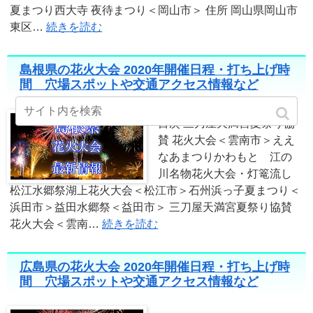
夏まつり西大寺 夜待まつり＜岡山市＞ 住所 岡山県岡山市
東区…
続きを読む
島根県の花火大会 2020年開催日程・打ち上げ時
間 穴場スポットや交通アクセス情報など
目次 三刀屋天満宮夏祭り協
賛 花火大会＜雲南市＞ええ
なあまつりかわもと 江の
川名物花火大会・灯篭流し
松江水郷祭湖上花火大会＜松江市＞石州浜っ子夏まつり＜
浜田市＞益田水郷祭＜益田市＞ 三刀屋天満宮夏祭り協賛
花火大会＜雲南…
続きを読む
広島県の花火大会 2020年開催日程・打ち上げ時
間 穴場スポットや交通アクセス情報など