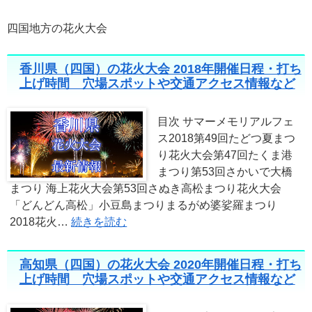
四国地方の花火大会
香川県（四国）の花火大会 2018年開催日程・打ち
上げ時間 穴場スポットや交通アクセス情報など
目次 サマーメモリアルフェ
ス2018第49回たどつ夏まつ
り花火大会第47回たくま港
まつり第53回さかいで大橋
まつり 海上花火大会第53回さぬき高松まつり花火大会
「どんどん高松」小豆島まつりまるがめ婆娑羅まつり
2018花火…
続きを読む
高知県（四国）の花火大会 2020年開催日程・打ち
上げ時間 穴場スポットや交通アクセス情報など