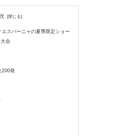
次
ケエスパーニャの夏季限定ショー
火大会
200発
会