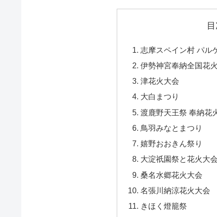
目
志摩スペイン村 パル
伊勢神宮奉納全国花
津花火大会
大白まつり
渡鹿野天王祭 奉納花火
鳥羽みなとまつり
嬉野おおきん祭り
大淀祇園祭と花火大
桑名水郷花火大会
名張川納涼花火大会
きほく燈籠祭