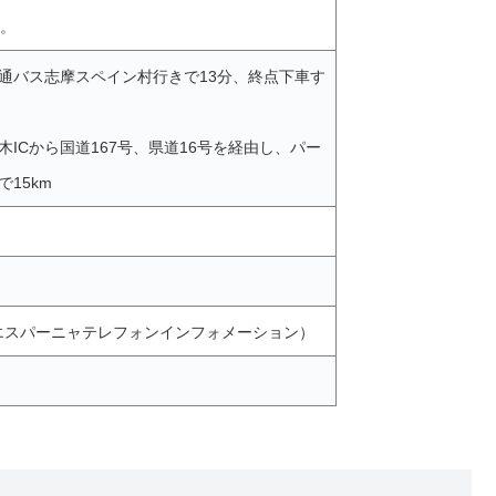
料。
通バス志摩スペイン村行きで13分、終点下車す
ICから国道167号、県道16号を経由し、パー
15km
パルケエスパーニャテレフォンインフォメーション）