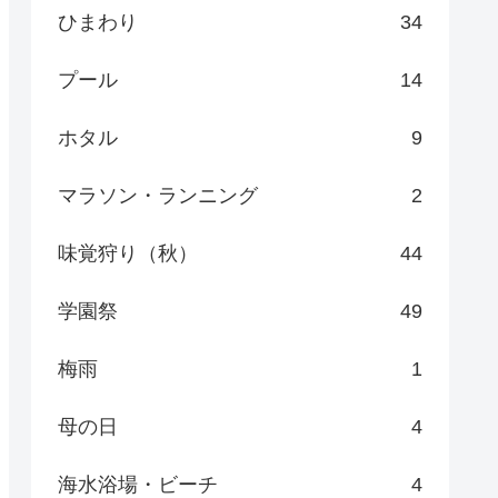
ひまわり
34
プール
14
ホタル
9
マラソン・ランニング
2
味覚狩り（秋）
44
学園祭
49
梅雨
1
母の日
4
海水浴場・ビーチ
4