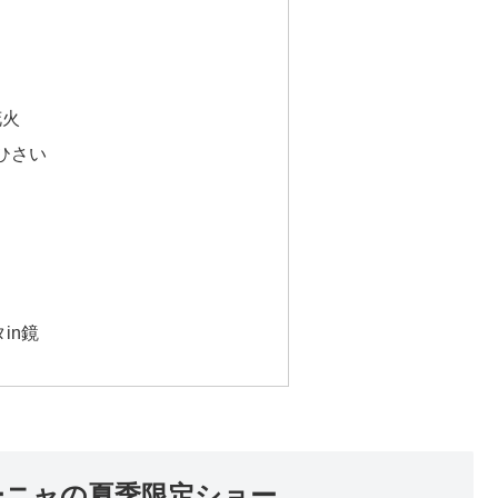
花火
ひさい
in鏡
ーニャの夏季限定ショー