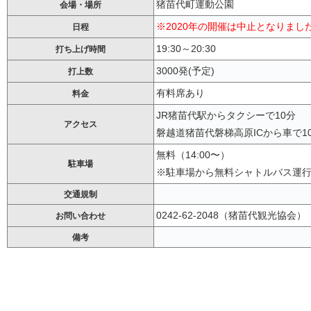
猪苗代町運動公園
会場・場所
※2020年の開催は中止となりまし
日程
19:30～20:30
打ち上げ時間
3000発(予定)
打上数
有料席あり
料金
JR猪苗代駅からタクシーで10分
アクセス
磐越道猪苗代磐梯高原ICから車で1
無料（14:00〜）
駐車場
※駐車場から無料シャトルバス運
交通規制
0242-62-2048（猪苗代観光協会）
お問い合わせ
備考