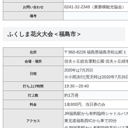
0241-32-2349（裏磐梯観光協会）
お問い合わせ
備考
ふくしま花火大会＜福島市＞
〒960-8228 福島県福島市松山町
住所
信夫ヶ丘総合運動公園 信夫ヶ丘緑地
会場・場所
2020年は7月25日
日程
※小雨決行(荒天時は2020年7月26日
19:30～20:40
打ち上げ時間
約1万発
打上数
1名800円。当日券のみ
料金
JR福島駅から有料臨時シャトルバス
東北道福島西ICから車で20分
アクセス
※JR福島駅から有料臨時直行バス運行(1