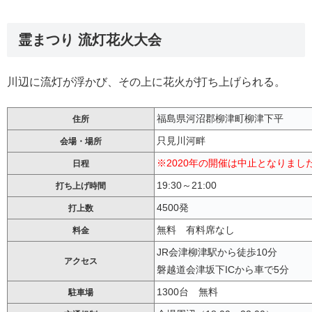
霊まつり 流灯花火大会
川辺に流灯が浮かび、その上に花火が打ち上げられる。
福島県河沼郡柳津町柳津下平
住所
只見川河畔
会場・場所
※2020年の開催は中止となりまし
日程
19:30～21:00
打ち上げ時間
4500発
打上数
無料 有料席なし
料金
JR会津柳津駅から徒歩10分
アクセス
磐越道会津坂下ICから車で5分
1300台 無料
駐車場