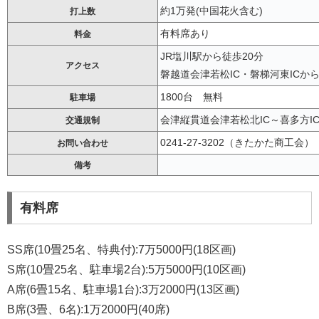
約1万発(中国花火含む)
打上数
有料席あり
料金
JR塩川駅から徒歩20分
アクセス
磐越道会津若松IC・磐梯河東ICから
1800台 無料
駐車場
会津縦貫道会津若松北IC～喜多方IC通
交通規制
0241-27-3202（きたかた商工会）
お問い合わせ
備考
有料席
SS席(10畳25名、特典付):7万5000円(18区画)
S席(10畳25名、駐車場2台):5万5000円(10区画)
A席(6畳15名、駐車場1台):3万2000円(13区画)
B席(3畳、6名):1万2000円(40席)