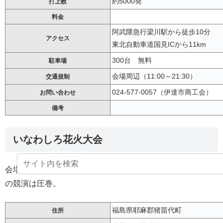
約5000発
打上数
料金
阿武隈急行梁川駅から徒歩10分
アクセス
東北自動車道国見ICから11km
300台 無料
駐車場
会場周辺（11:00～21:30）
交通規制
024-577-0057（伊達市商工会）
お問い合わせ
備考
いなわしろ花火大会
会場内では花火の打ち上げに合わせて音楽が流れ、光と音
の競演は圧巻。
福島県耶麻郡猪苗代町
住所