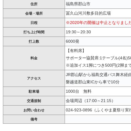
福島県郡山市
住所
冨久山河川敷多目的広場
会場・場所
※2020年の開催は中止となりまし
日程
19:30～20:30
打ち上げ時間
6000発
打上数
【有料席】
サポーター協賛席:1テーブル(4名)5
料金
※追加イス1脚につき500円(2脚まで
JR郡山駅から福島交通バス舞木経由
アクセス
磐越道郡山東ICから車で10分
1000台 無料
駐車場
会場周辺（17:00～21:15）
交通規制
024-923-0896（ふくやま夏祭り
お問い合わせ
備考