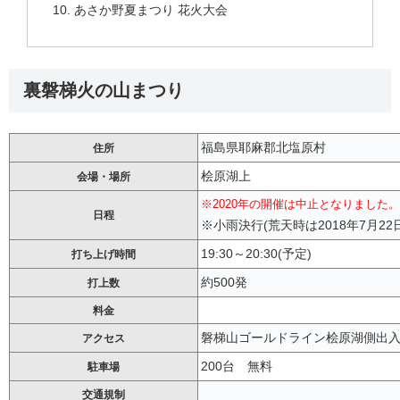
あさか野夏まつり 花火大会
裏磐梯火の山まつり
福島県耶麻郡北塩原村
住所
桧原湖上
会場・場所
※2020年の開催は中止となりました。
日程
※小雨決行(荒天時は2018年7月22日
19:30～20:30(予定)
打ち上げ時間
約500発
打上数
料金
磐梯山ゴールドライン桧原湖側出入
アクセス
200台 無料
駐車場
交通規制