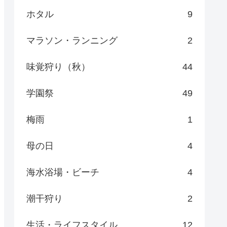
ホタル
9
マラソン・ランニング
2
味覚狩り（秋）
44
学園祭
49
梅雨
1
母の日
4
海水浴場・ビーチ
4
潮干狩り
2
生活・ライフスタイル
12