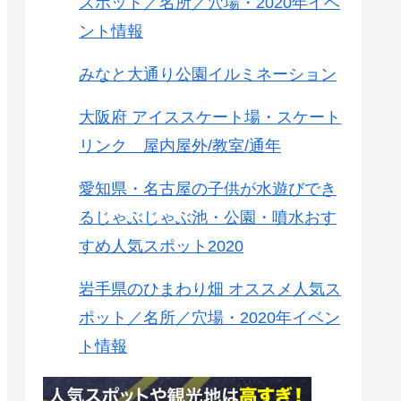
スポット／名所／穴場・2020年イベ
ント情報
みなと大通り公園イルミネーション
大阪府 アイススケート場・スケート
リンク 屋内屋外/教室/通年
愛知県・名古屋の子供が水遊びでき
るじゃぶじゃぶ池・公園・噴水おす
すめ人気スポット2020
岩手県のひまわり畑 オススメ人気ス
ポット／名所／穴場・2020年イベン
ト情報