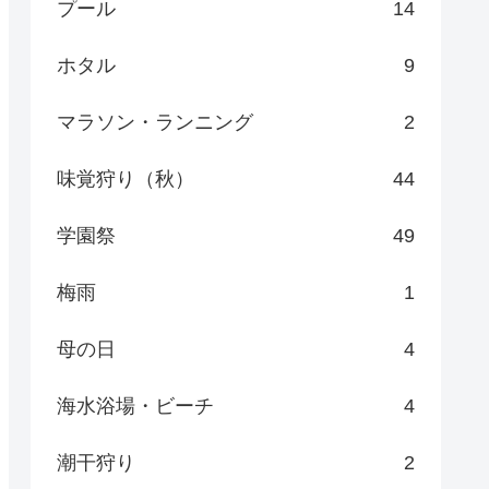
プール
14
ホタル
9
マラソン・ランニング
2
味覚狩り（秋）
44
学園祭
49
梅雨
1
母の日
4
海水浴場・ビーチ
4
潮干狩り
2