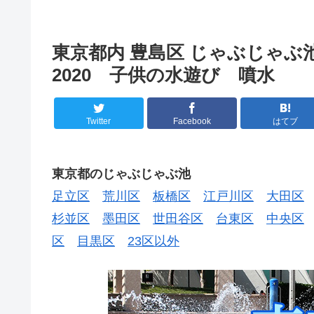
東京都内 豊島区 じゃぶじゃ
2020 子供の水遊び 噴水
Twitter
Facebook
はてブ
東京都のじゃぶじゃぶ池
足立区
荒川区
板橋区
江戸川区
大田区
杉並区
墨田区
世田谷区
台東区
中央区
区
目黒区
23区以外