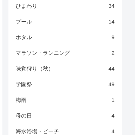
ひまわり
34
プール
14
ホタル
9
マラソン・ランニング
2
味覚狩り（秋）
44
学園祭
49
梅雨
1
母の日
4
海水浴場・ビーチ
4