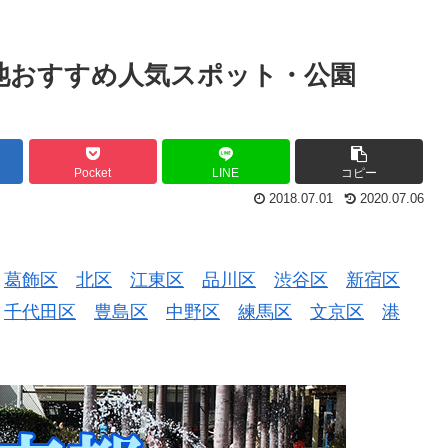
ぶ池おすすめ人気スポット・公園
Pocket
LINE
コピー
2018.07.01
2020.07.06
葛飾区
北区
江東区
品川区
渋谷区
新宿区
千代田区
豊島区
中野区
練馬区
文京区
港