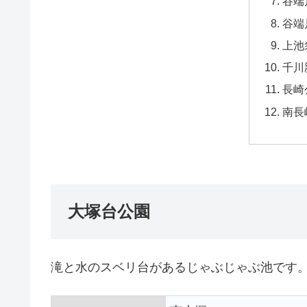
谷端
谷端
上池
千川
長崎
南長
大塚台公園
滝と水のスベリ台があるじゃぶじゃぶ池です