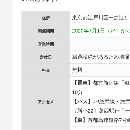
東京都江戸川区一之江1
住所
2020年7月1日（水）か
開催期間
営業時間
濾過設備があるため清掃
定休日
無料
料金
【電車】
都営新宿線「船
10分
【バス】
JR総武線・総
アクセス
〔新小22〕葛西駅行「
【車】
首都高速道路7号