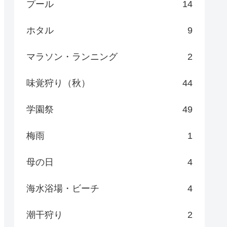
プール
14
ホタル
9
マラソン・ランニング
2
味覚狩り（秋）
44
学園祭
49
梅雨
1
母の日
4
海水浴場・ビーチ
4
潮干狩り
2