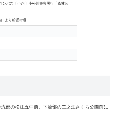
ウンバス〔小74〕小松川警察署行「森林公
出口より船堀街道
中流部の松江五中前、下流部の二之江さくら公園前に