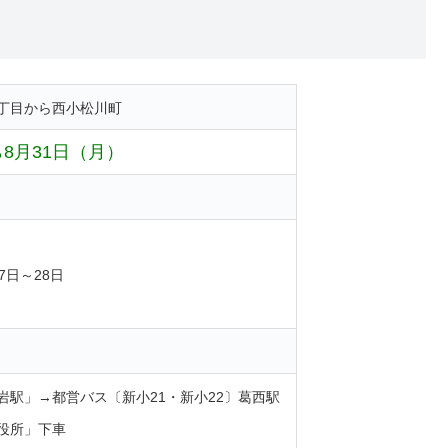
丁目から西小松川町
ら8月31日（月）
7日～28日
駅」→都営バス〔新小21・新小22〕葛西駅
役所」下車