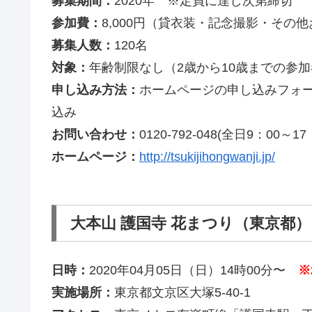
募集期間：
2020年 ※定員に達し次第締切
参加費：
8,000円（貸衣装・記念撮影・その
募集人数：
120名
対象：
年齢制限なし（2歳から10歳までの参
申し込み方法：
ホームページの申し込みフォ
込み
お問い合わせ：
0120-792-048(全日9：00～17
ホームページ：
http://tsukijihongwanji.jp/
大本山 護国寺 花まつり（東京都）
日時：
2020年04月05日（日）14時00分〜
※
実施場所：
東京都文京区大塚5-40-1