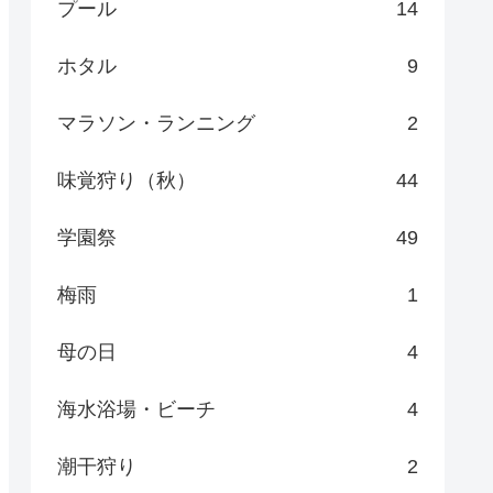
プール
14
ホタル
9
マラソン・ランニング
2
味覚狩り（秋）
44
学園祭
49
梅雨
1
母の日
4
海水浴場・ビーチ
4
潮干狩り
2