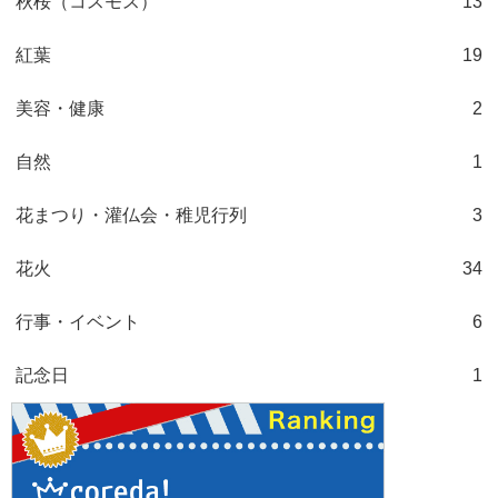
秋桜（コスモス）
13
紅葉
19
美容・健康
2
自然
1
花まつり・灌仏会・稚児行列
3
花火
34
行事・イベント
6
記念日
1