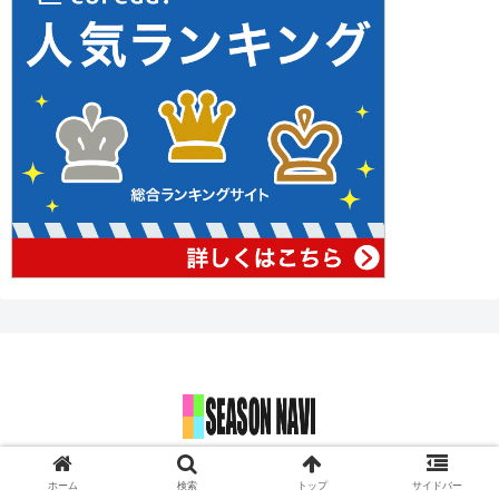
© 2017 SEASON NAVI 今年もこの季節がやってきました！.
ホーム
検索
トップ
サイドバー