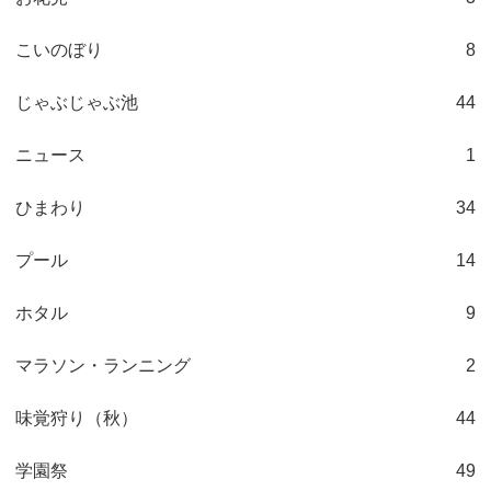
こいのぼり
8
じゃぶじゃぶ池
44
ニュース
1
ひまわり
34
プール
14
ホタル
9
マラソン・ランニング
2
味覚狩り（秋）
44
学園祭
49