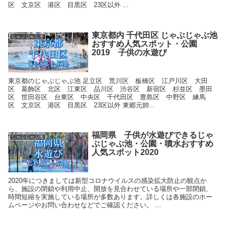
区 文京区 港区 目黒区 23区以外 ...
東京都内 千代田区 じゃぶじゃぶ池
じゃぶじゃぶ池
おすすめ人気スポット・公園
2019 子供の水遊び
東京都のじゃぶじゃぶ池 足立区 荒川区 板橋区 江戸川区 大田
区 葛飾区 北区 江東区 品川区 渋谷区 新宿区 杉並区 墨田
区 世田谷区 台東区 中央区 千代田区 豊島区 中野区 練馬
区 文京区 港区 目黒区 23区以外 東郷元帥...
福岡県 子供が水遊びできるじゃ
じゃぶじゃぶ池
ぶじゃぶ池・公園・噴水おすすめ
人気スポット2020
2020年につきましては新型コロナウイルスの感染拡大防止の観点か
ら、施設の閉鎖や利用中止、開放を見合わせている場所や一部閉鎖、
時間短縮を実施している場所が多数あります。詳しくは各施設のホー
ムページやお問い合わせなどでご確認ください。 ...