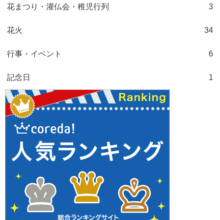
花まつり・灌仏会・稚児行列
3
花火
34
行事・イベント
6
記念日
1