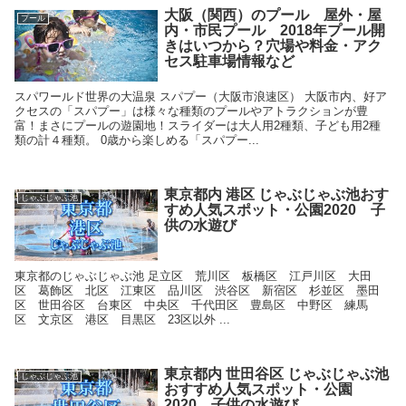
大阪（関西）のプール 屋外・屋
プール
内・市民プール 2018年プール開
きはいつから？穴場や料金・アク
セス駐車場情報など
スパワールド世界の大温泉 スパプー（大阪市浪速区） 大阪市内、好ア
クセスの「スパプー」は様々な種類のプールやアトラクションが豊
富！まさにプールの遊園地！スライダーは大人用2種類、子ども用2種
類の計４種類。 0歳から楽しめる「スパプー...
東京都内 港区 じゃぶじゃぶ池おす
じゃぶじゃぶ池
すめ人気スポット・公園2020 子
供の水遊び
東京都のじゃぶじゃぶ池 足立区 荒川区 板橋区 江戸川区 大田
区 葛飾区 北区 江東区 品川区 渋谷区 新宿区 杉並区 墨田
区 世田谷区 台東区 中央区 千代田区 豊島区 中野区 練馬
区 文京区 港区 目黒区 23区以外 ...
東京都内 世田谷区 じゃぶじゃぶ池
じゃぶじゃぶ池
おすすめ人気スポット・公園
2020 子供の水遊び