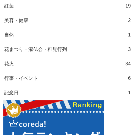
紅葉
19
美容・健康
2
自然
1
花まつり・灌仏会・稚児行列
3
花火
34
行事・イベント
6
記念日
1