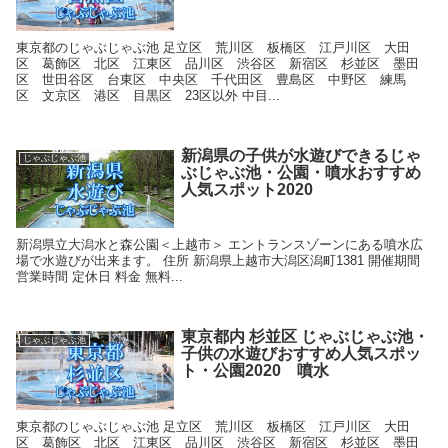
東京都のじゃぶじゃぶ池 足立区 荒川区 板橋区 江戸川区 大田
区 葛飾区 北区 江東区 品川区 渋谷区 新宿区 杉並区 墨田
区 世田谷区 台東区 中央区 千代田区 豊島区 中野区 練馬
区 文京区 港区 目黒区 23区以外 中目...
新潟県の子供が水遊びできるじゃ
じゃぶじゃぶ池
ぶじゃぶ池・公園・噴水おすすめ
人気スポット2020
新潟県立大潟水と森公園＜上越市＞ エントランスゾーンにある噴水広
場で水遊びが出来ます。 住所 新潟県上越市大潟区潟町1381 開催期間
営業時間 定休日 料金 無料...
東京都内 杉並区 じゃぶじゃぶ池・
じゃぶじゃぶ池
子供の水遊びおすすめ人気スポッ
ト・公園2020 噴水
東京都のじゃぶじゃぶ池 足立区 荒川区 板橋区 江戸川区 大田
区 葛飾区 北区 江東区 品川区 渋谷区 新宿区 杉並区 墨田