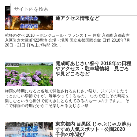
京都の花火大会 2018年開催日程・
花火
打ち上げ時間 穴場スポットや交
通アクセス情報など
乾杯の夕べ 2018 ～ボンジュール・フランス！～ 住所 京都府京都市左
京区岩倉大鷺町422番地 会場・場所 国立京都国際会館 日程 2018年7月
20日・21日 打ち上げ時間 20:...
開成町あじさい祭り 2018年の日程
あじさい
やアクセス・駐車場情報 見ごろ
や見どころなど
梅雨の時期になると各地で開催されるあじさい祭り。ジメジメしたう
っとおしい季節ですが、毎年やってくるもの。 なので逆にその時期を
楽しむという心掛けで前向きにとらえてみるのも一つの手ですよ。 そ
こで梅雨の時期だからこそ楽しめるあじさい祭...
東京都内 目黒区 じゃぶじゃぶ池お
じゃぶじゃぶ池
すすめ人気スポット・公園2020
子供の水遊び