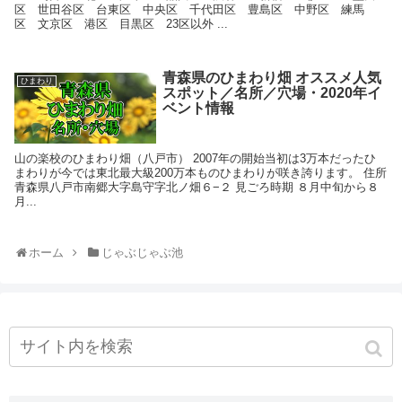
区 世田谷区 台東区 中央区 千代田区 豊島区 中野区 練馬
区 文京区 港区 目黒区 23区以外 ...
青森県のひまわり畑 オススメ人気
ひまわり
スポット／名所／穴場・2020年イ
ベント情報
山の楽校のひまわり畑（八戸市） 2007年の開始当初は3万本だったひ
まわりが今では東北最大級200万本ものひまわりが咲き誇ります。 住所
青森県八戸市南郷大字島守字北ノ畑６−２ 見ごろ時期 ８月中旬から８
月...
ホーム
じゃぶじゃぶ池