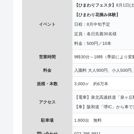
【ひまわりフェスタ】
8月1日(土
【ひまわり花摘み体験】
イベント
日程：8月中旬予定
定員：各日先着30名様
料金：500円／10本
営業時間
9時30分～18時（季節により変
料金
入園料 大人900円、小人500
規模・本数
3,000㎡ 約6万本
【電車】泉北高速鉄道「泉ヶ丘
アクセス
【車】阪和道「堺IC」から車で
駐車場
1,800台 無料
問い合わせ
072-296-9911