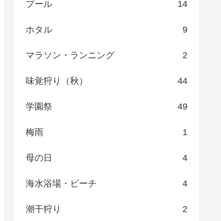
プール
14
ホタル
9
マラソン・ランニング
2
味覚狩り（秋）
44
学園祭
49
梅雨
1
母の日
4
海水浴場・ビーチ
4
潮干狩り
2