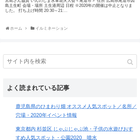
宮島さん協賛 いんのしま水軍花火大会＜尾道市＞ 住所 広島県尾道市因
島土生町 会場・場所 土生港周辺 日程 ※2020年の開催は中止となりま
した。 打ち上げ時間 20:30～21:...
ホーム
イルミネーション
よく読まれている記事
鹿児島県のひまわり畑 オススメ人気スポット／名所／
穴場・2020年イベント情報
東京都内 杉並区 じゃぶじゃぶ池・子供の水遊びおす
すめ人気スポット・公園2020 噴水