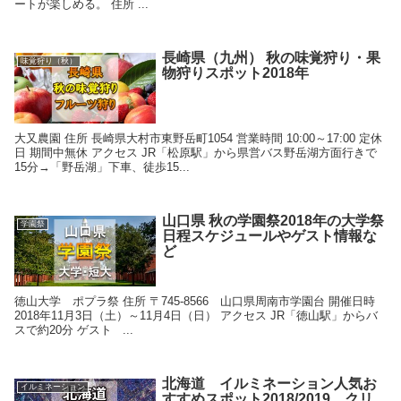
ートが楽しめる。 住所 ...
長崎県（九州） 秋の味覚狩り・果
味覚狩り（秋）
物狩りスポット2018年
大又農園 住所 長崎県大村市東野岳町1054 営業時間 10:00～17:00 定休
日 期間中無休 アクセス JR「松原駅」から県営バス野岳湖方面行きで
15分→「野岳湖」下車、徒歩15...
山口県 秋の学園祭2018年の大学祭
学園祭
日程スケジュールやゲスト情報な
ど
徳山大学 ポプラ祭 住所 〒745-8566 山口県周南市学園台 開催日時
2018年11月3日（土）～11月4日（日） アクセス JR「徳山駅」からバ
スで約20分 ゲスト ...
北海道 イルミネーション人気お
イルミネーション
すすめスポット2018/2019 クリ