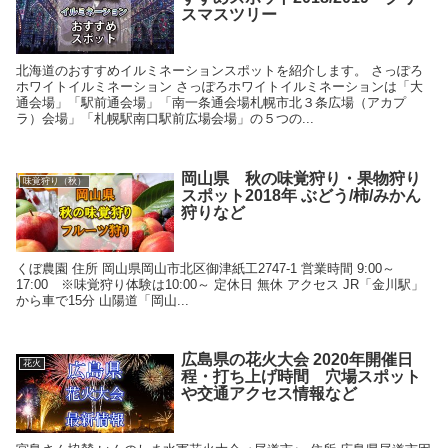
スマスツリー
北海道のおすすめイルミネーションスポットを紹介します。 さっぽろ
ホワイトイルミネーション さっぽろホワイトイルミネーションは「大
通会場」「駅前通会場」「南一条通会場札幌市北３条広場（アカプ
ラ）会場」「札幌駅南口駅前広場会場」の５つの...
岡山県 秋の味覚狩り・果物狩り
味覚狩り（秋）
スポット2018年 ぶどう/柿/みかん
狩りなど
くぼ農園 住所 岡山県岡山市北区御津紙工2747-1 営業時間 9:00～
17:00 ※味覚狩り体験は10:00～ 定休日 無休 アクセス JR「金川駅」
から車で15分 山陽道「岡山...
広島県の花火大会 2020年開催日
花火
程・打ち上げ時間 穴場スポット
や交通アクセス情報など