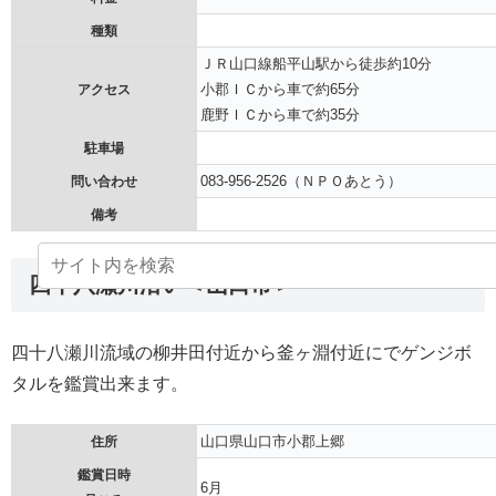
種類
ＪＲ山口線船平山駅から徒歩約10分
小郡ＩＣから車で約65分
アクセス
鹿野ＩＣから車で約35分
駐車場
083-956-2526（ＮＰＯあとう）
問い合わせ
備考
四十八瀬川沿い＜山口市＞
四十八瀬川流域の柳井田付近から釜ヶ淵付近にでゲンジボ
タルを鑑賞出来ます。
山口県山口市小郡上郷
住所
鑑賞日時
6月