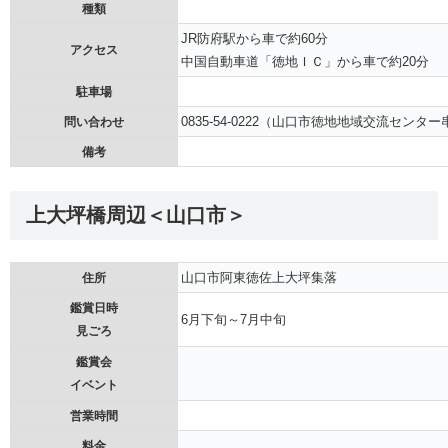
種類
JR防府駅から車で約60分
アクセス
中国自動車道「徳地ＩＣ」から車で約20分
駐車場
0835-54-0222（山口市徳地地域交流センタ
問い合わせ
備考
上大坪橋周辺＜山口市＞
山口市阿東徳佐上大坪集落
住所
鑑賞日時
6月下旬～7月中旬
見ごろ
鑑賞会
イベント
営業時間
料金