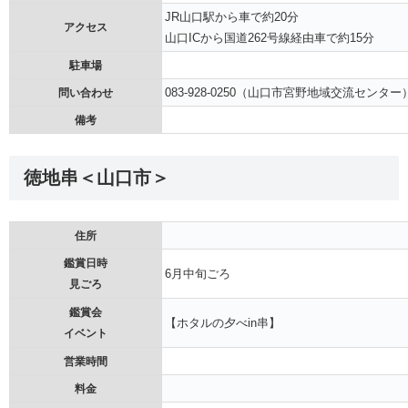
JR山口駅から車で約20分
アクセス
山口ICから国道262号線経由車で約15分
駐車場
083-928-0250（山口市宮野地域交流センター
問い合わせ
備考
徳地串＜山口市＞
住所
鑑賞日時
6月中旬ごろ
見ごろ
鑑賞会
【ホタルの夕べin串】
イベント
営業時間
料金