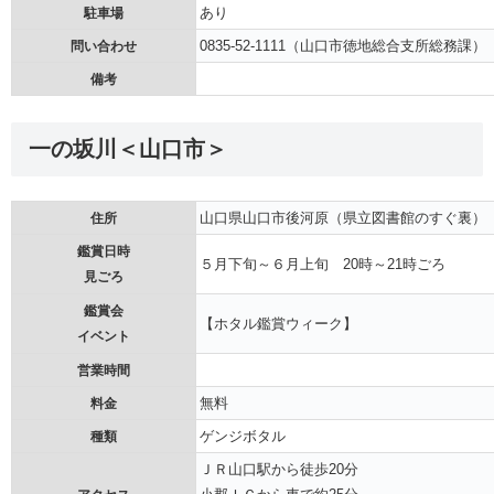
あり
駐車場
0835-52-1111（山口市徳地総合支所総務課）
問い合わせ
備考
一の坂川＜山口市＞
山口県山口市後河原（県立図書館のすぐ裏）
住所
鑑賞日時
５月下旬～６月上旬 20時～21時ごろ
見ごろ
鑑賞会
【ホタル鑑賞ウィーク】
イベント
営業時間
無料
料金
ゲンジボタル
種類
ＪＲ山口駅から徒歩20分