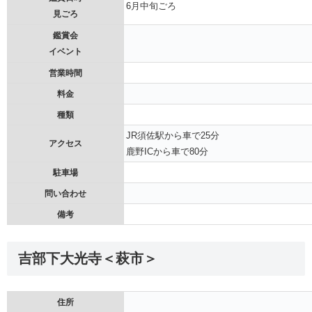
6月中旬ごろ
見ごろ
鑑賞会
イベント
営業時間
料金
種類
JR須佐駅から車で25分
アクセス
鹿野ICから車で80分
駐車場
問い合わせ
備考
吉部下大光寺＜萩市＞
住所