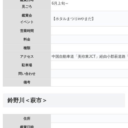
鑑賞日時
6月上旬～
見ごろ
鑑賞会
【ホタルまつりinやまだ】
イベント
営業時間
料金
種類
中国自動車道「美祢東JCT」経由小郡萩道路「
アクセス
駐車場
問い合わせ
備考
鈴野川＜萩市＞
住所
鑑賞日時