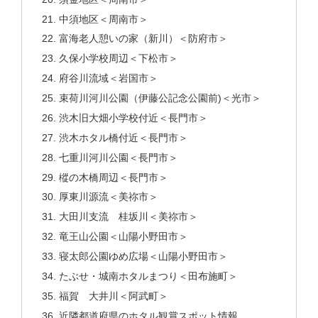
中須地区＜周南市＞
富海老人憩いの家（新川）＜防府市＞
久保小学校周辺＜下松市＞
府谷川流域＜岩国市＞
束荷川河川公園（伊藤公記念公園前)＜光市＞
渋木旧大畑小学校付近＜長門市＞
渋木ホタル橋付近＜長門市＞
七重川河川公園＜長門市＞
樅の木橋周辺＜長門市＞
厚東川源流＜美祢市＞
大田川支流 桂坂川＜美祢市＞
竜王山公園＜山陽小野田市＞
寝太郎公園ゆめ広場＜山陽小野田市＞
たぶせ・城南ホタルまつり＜田布施町＞
福賀 大井川＜阿武町＞
近隣都道府県のホタル観賞スポット情報