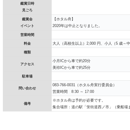
鑑賞日時
見ごろ
【ホタル舟】
鑑賞会
2020年は中止となりました。
イベント
営業時間
大人（高校生以上）2,000 円、小人（5 歳～中学
料金
種類
小月ICから車で約20分
アクセス
美祢ICから車で約25分
駐車場
083-766-0031（ホタル舟実行委員会）
問い合わせ
営業時間 8:30 ～ 17:00
※ホタル舟は予約が必要です。
備考
集合場所：道の駅「蛍街道西ノ市」（乗船場