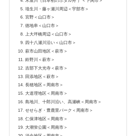
木屋川（日本初のホタル舟 ）＜下関市＞
埴生川・藤ヶ瀬川周辺＜宇部市＞
宮野＜山口市＞
徳地串＜山口市＞
上大坪橋周辺＜山口市＞
四十八瀬川沿い＜山口市＞
萩市山田地区＜萩市＞
鈴野川＜萩市＞
吉部下大光寺＜萩市＞
田添地区＜萩市＞
長穂地区＜周南市＞
大道理地区＜周南市＞
島地川、十郎川沿い、高瀬峡＜周南市＞
せせらぎ・豊鹿里パーク＜周南市＞
仁保津地区＜周南市＞
大潮蛍公園＜周南市＞
須金地区＜周南市＞