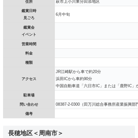
萩市上小川東分田添地区
住所
鑑賞日時
6月中旬
見ごろ
鑑賞会
イベント
営業時間
料金
種類
JR江崎駅から車で約20分
浜田ICから車約90分
アクセス
中国自動車道「六日市IC」または「鹿野IC」
駐車場
08387-2-0300（田万川総合事務所産業振興部
問い合わせ
備考
長穂地区＜周南市＞