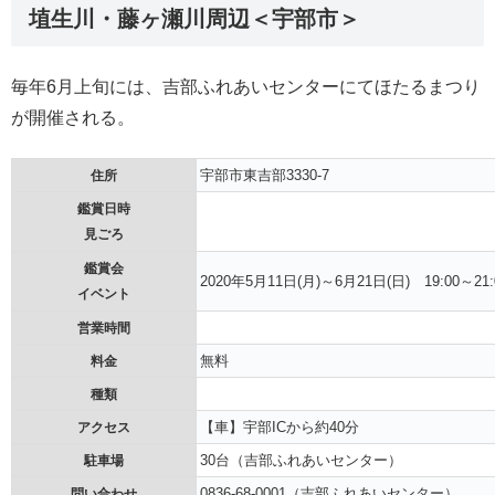
埴生川・藤ヶ瀬川周辺＜宇部市＞
毎年6月上旬には、吉部ふれあいセンターにてほたるまつり
が開催される。
宇部市東吉部3330‐7
住所
鑑賞日時
見ごろ
鑑賞会
2020年5月11日(月)～6月21日(日) 19:00～21:
イベント
営業時間
無料
料金
種類
【車】宇部ICから約40分
アクセス
30台（吉部ふれあいセンター）
駐車場
0836-68-0001（吉部ふれあいセンター）
問い合わせ