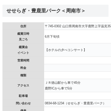
せせらぎ・豊鹿里パーク＜周南市＞
〒745-0302 山口県周南市大字鹿野上字温見35
住所
鑑賞日時
6月下旬頃
見ごろ
鑑賞会
【ホテルの夕べコンサート】
イベント
営業時間
料金
種類
ＪＲ徳山駅から車で45分
アクセス
鹿野ICから車で5分
駐車場
0834-68-1234（せせらぎ・豊鹿里パーク）
問い合わせ
備考