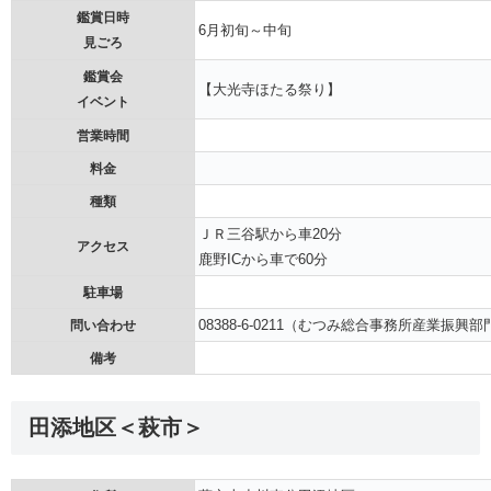
鑑賞日時
6月初旬～中旬
見ごろ
鑑賞会
【大光寺ほたる祭り】
イベント
営業時間
料金
種類
ＪＲ三谷駅から車20分
アクセス
鹿野ICから車で60分
駐車場
08388-6-0211（むつみ総合事務所産業振興部
問い合わせ
備考
田添地区＜萩市＞