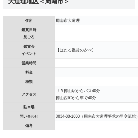
大道理地区＜周南市＞
周南市大道理
住所
鑑賞日時
見ごろ
鑑賞会
【ほたる鑑賞の夕べ】
イベント
営業時間
料金
種類
ＪＲ徳山駅からバス40分
アクセス
徳山西ICから車で40分
駐車場
0834-88-1830（周南市大道理夢求の里交流館
問い合わせ
備考