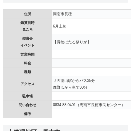
周南市長穂
住所
鑑賞日時
6月上旬
見ごろ
鑑賞会
【長穂ほたる祭りが】
イベント
営業時間
料金
種類
ＪＲ徳山駅からバス35分
アクセス
鹿野ICから車で30分
駐車場
0834-88-0401（周南市長穂市民センター）
問い合わせ
備考