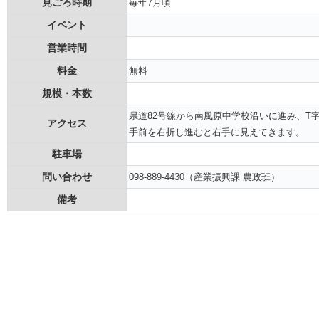
見ごろ時期
毎年7月頃
イベント
営業時間
料金
無料
規模・本数
県道82号線から南風原中学校沿いに進み、T
アクセス
手前を右折し進むと右手に見えてきます。
駐車場
問い合わせ
098-889-4430（産業振興課 農政班）
備考