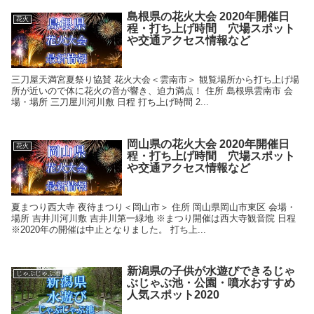
島根県の花火大会 2020年開催日
花火
程・打ち上げ時間 穴場スポット
や交通アクセス情報など
三刀屋天満宮夏祭り協賛 花火大会＜雲南市＞ 観覧場所から打ち上げ場
所が近いので体に花火の音が響き、迫力満点！ 住所 島根県雲南市 会
場・場所 三刀屋川河川敷 日程 打ち上げ時間 2...
岡山県の花火大会 2020年開催日
花火
程・打ち上げ時間 穴場スポット
や交通アクセス情報など
夏まつり西大寺 夜待まつり＜岡山市＞ 住所 岡山県岡山市東区 会場・
場所 吉井川河川敷 吉井川第一緑地 ※まつり開催は西大寺観音院 日程
※2020年の開催は中止となりました。 打ち上...
新潟県の子供が水遊びできるじゃ
じゃぶじゃぶ池
ぶじゃぶ池・公園・噴水おすすめ
人気スポット2020