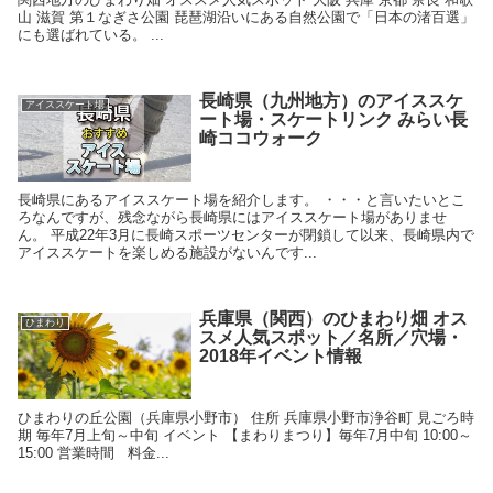
山 滋賀 第１なぎさ公園 琵琶湖沿いにある自然公園で「日本の渚百選」
にも選ばれている。 ...
長崎県（九州地方）のアイススケ
アイススケート場
ート場・スケートリンク みらい長
崎ココウォーク
長崎県にあるアイススケート場を紹介します。 ・・・と言いたいとこ
ろなんですが、残念ながら長崎県にはアイススケート場がありませ
ん。 平成22年3月に長崎スポーツセンターが閉鎖して以来、長崎県内で
アイススケートを楽しめる施設がないんです...
兵庫県（関西）のひまわり畑 オス
ひまわり
スメ人気スポット／名所／穴場・
2018年イベント情報
ひまわりの丘公園（兵庫県小野市） 住所 兵庫県小野市浄谷町 見ごろ時
期 毎年7月上旬～中旬 イベント 【まわりまつり】毎年7月中旬 10:00～
15:00 営業時間 料金...