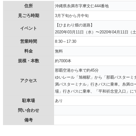
住所
沖縄県糸満市字摩文仁444番地
見ごろ時期
3月下旬から月中旬
【ひまわり畑の迷路】
イベント
2020年03月11日（水）〜2020年04月11日（
営業時間
8:30～17:30
料金
無料
規模・本数
約7000本
那覇空港から車で約45分
ゆいレール「旭橋駅」から「那覇バスターミ
アクセス
満バスターミナル」行きバスに乗車。糸満ロ
場」行きバスに乗車、「平和祈念堂入口」に
駐車場
あり
問い合わせ
備考