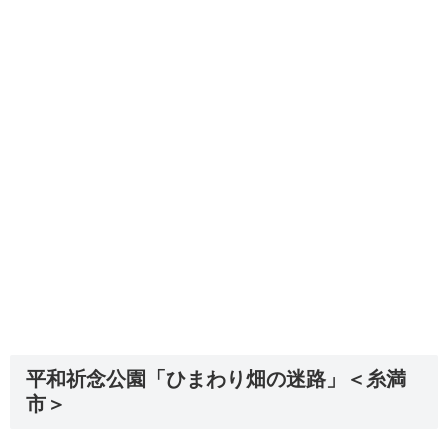
平和祈念公園「ひまわり畑の迷路」＜糸満
市＞