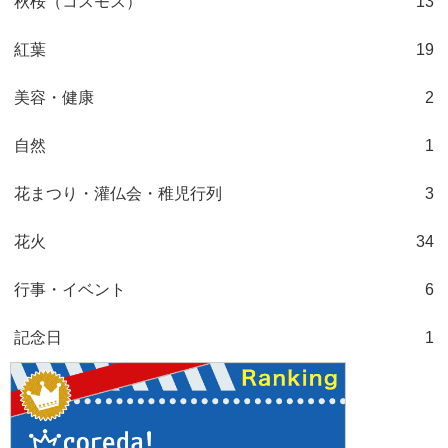
秋桜（コスモス）
13
紅葉
19
美容・健康
2
自然
1
花まつり・灌仏会・稚児行列
3
花火
34
行事・イベント
6
記念日
1