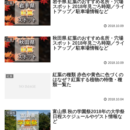
岩手県 紅葉のおすすめ名所・穴場
紅葉
スポット 2018年見ごろ時期／ライ
トアップ／駐車場情報など
2018.10.09
秋田県 紅葉のおすすめ名所・穴場
紅葉
スポット 2018年見ごろ時期／ライ
トアップ／駐車場情報など
2018.10.09
紅葉の種類 赤色や黄色に色づくの
紅葉
はなぜ？紅葉する植物の特徴・種
類一覧た
2018.10.04
富山県 秋の学園祭2018年の大学祭
学園祭
日程スケジュールやゲスト情報な
ど