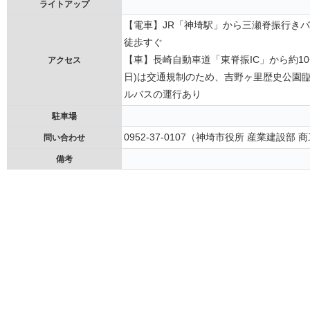
ライトアップ
【電車】JR「神埼駅」から三瀬脊振行きバ
徒歩すぐ
【車】長崎自動車道「東脊振IC」から約10分
アクセス
日)は交通規制のため、吉野ヶ里歴史公園臨時
ルバスの運行あり
駐車場
0952-37-0107（神埼市役所 産業建設部
問い合わせ
備考