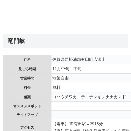
竜門峡
佐賀県西松浦郡有田町広瀬山
住所
11月中旬～下旬
見ごろ時期
散策自由
営業時間
無料
料金
コハウチワカエデ、ナンキンナナカマド
種類
オススメスポット
ライトアップ
【電車】JR有田駅→車15分
アクセス
【車】西九州道「波佐見有田IC」から県道