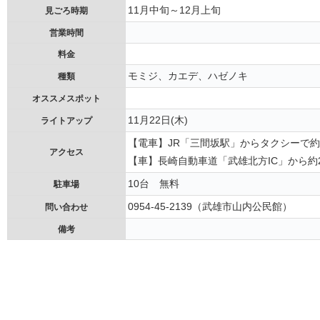
11月中旬～12月上旬
見ごろ時期
営業時間
料金
モミジ、カエデ、ハゼノキ
種類
オススメスポット
11月22日(木)
ライトアップ
【電車】JR「三間坂駅」からタクシーで約
アクセス
【車】長崎自動車道「武雄北方IC」から約
10台 無料
駐車場
0954-45-2139（武雄市山内公民館）
問い合わせ
備考