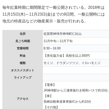
毎年紅葉時期に期間限定で一般公開されている。2018年は
11月15日(木)～11月23日(金)までの9日間。一般公開時には
地元の特産品などの物産展示・販売が行われる。
佐賀県神埼市神埼町仁比山
住所
11月中旬～11月下旬
見ごろ時期
8:30～16:00
営業時間
【美化協力金】高校生以上300円
料金
モミジ、ドウダンツツジ、イロハモミジ
種類
オススメスポット
ライトアップ
【電車】
JR神埼駅から三瀬脊振行き昭和バスで約10
【車】
アクセス
長崎自動車道東脊振ICから約10分
【その他】