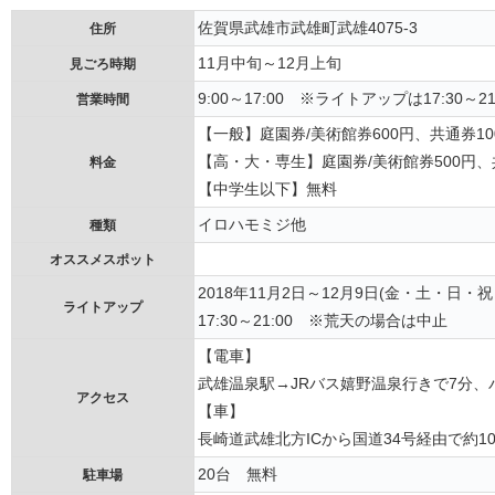
佐賀県武雄市武雄町武雄4075-3
住所
11月中旬～12月上旬
見ごろ時期
9:00～17:00 ※ライトアップは17:30～21
営業時間
【一般】庭園券/美術館券600円、共通券10
【高・大・専生】庭園券/美術館券500円、
料金
【中学生以下】無料
イロハモミジ他
種類
オススメスポット
2018年11月2日～12月9日(金・土・日・
ライトアップ
17:30～21:00 ※荒天の場合は中止
【電車】
武雄温泉駅→JRバス嬉野温泉行きで7分
アクセス
【車】
長崎道武雄北方ICから国道34号経由で約1
20台 無料
駐車場