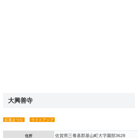
大興善寺
紅葉まつり
ライトアップ
佐賀県三養基郡基山町大字園部3628
住所