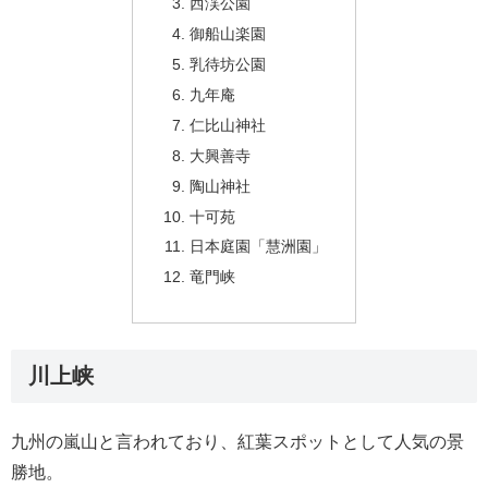
西渓公園
御船山楽園
乳待坊公園
九年庵
仁比山神社
大興善寺
陶山神社
十可苑
日本庭園「慧洲園」
竜門峡
川上峡
九州の嵐山と言われており、紅葉スポットとして人気の景
勝地。