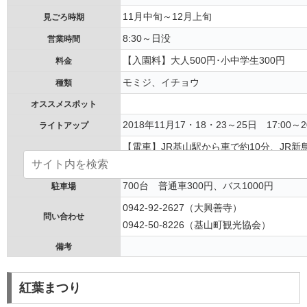
11月中旬～12月上旬
見ごろ時期
8:30～日没
営業時間
【入園料】大人500円･小中学生300円
料金
モミジ、イチョウ
種類
オススメスポット
2018年11月17・18・23～25日 17:00～20
ライトアップ
【電車】JR基山駅から車で約10分、JR新
アクセス
動車道筑紫野ICから鳥栖筑紫野道路園部IC
700台 普通車300円、バス1000円
駐車場
0942-92-2627（大興善寺）
問い合わせ
0942-50-8226（基山町観光協会）
備考
紅葉まつり