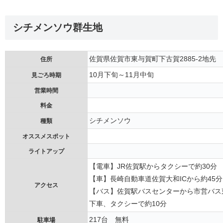
シチメンソウ群生地
佐賀県佐賀市東与賀町下古賀2885-2地先
住所
10月下旬～11月中旬
見ごろ時期
営業時間
料金
シチメンソウ
種類
オススメスポット
ライトアップ
【電車】JR佐賀駅からタクシーで約30分
【車】長崎自動車道佐賀大和ICから約45分
アクセス
【バス】佐賀駅バスセンターから市営バス
下車、タクシーで約10分
217台 無料
駐車場