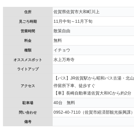
佐賀県佐賀市大和町川上
住所
11月中旬～11月下旬
見ごろ時期
散策自由
営業時間
無料
料金
イチョウ
種類
水上万寿寺
オススメスポット
ライトアップ
【バス】JR佐賀駅から昭和バス古湯・北山
停留所下車、徒歩すぐ
アクセス
【車】長崎自動車道佐賀大和ICから約2分
40台 無料
駐車場
0952-40-7110（佐賀市経済部観光振興課
問い合わせ
備考