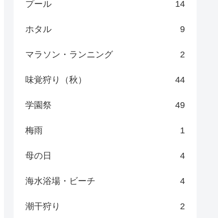
プール
14
ホタル
9
マラソン・ランニング
2
味覚狩り（秋）
44
学園祭
49
梅雨
1
母の日
4
海水浴場・ビーチ
4
潮干狩り
2