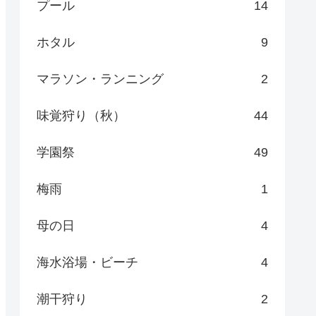
プール
14
ホタル
9
マラソン・ランニング
2
味覚狩り（秋）
44
学園祭
49
梅雨
1
母の日
4
海水浴場・ビーチ
4
潮干狩り
2