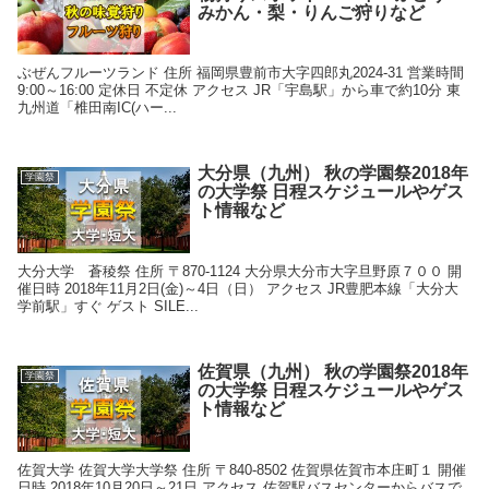
みかん・梨・りんご狩りなど
ぶぜんフルーツランド 住所 福岡県豊前市大字四郎丸2024-31 営業時間
9:00～16:00 定休日 不定休 アクセス JR「宇島駅」から車で約10分 東
九州道「椎田南IC(ハー...
大分県（九州） 秋の学園祭2018年
学園祭
の大学祭 日程スケジュールやゲス
ト情報など
大分大学 蒼稜祭 住所 〒870-1124 大分県大分市大字旦野原７００ 開
催日時 2018年11月2日(金)～4日（日） アクセス JR豊肥本線「大分大
学前駅」すぐ ゲスト SILE...
佐賀県（九州） 秋の学園祭2018年
学園祭
の大学祭 日程スケジュールやゲス
ト情報など
佐賀大学 佐賀大学大学祭 住所 〒840-8502 佐賀県佐賀市本庄町１ 開催
日時 2018年10月20日～21日 アクセス 佐賀駅バスセンターからバスで