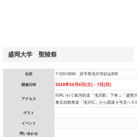
盛岡大学 聖陵祭
〒020-0694 岩手県滝沢市砂込808
住所
2018年10月6日(土)・7日(日)
開催日時
IGRいわて銀河鉄道「滝沢駅」下車→「盛岡
アクセス
東北自動車道「滝沢IC」から国道４号北へ５
ゲスト
イベント
問い合わせ