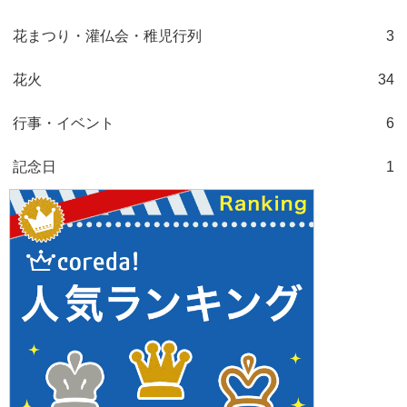
花まつり・灌仏会・稚児行列
3
花火
34
行事・イベント
6
記念日
1