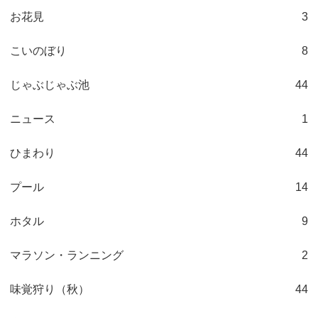
お花見
3
こいのぼり
8
じゃぶじゃぶ池
44
ニュース
1
ひまわり
44
プール
14
ホタル
9
マラソン・ランニング
2
味覚狩り（秋）
44