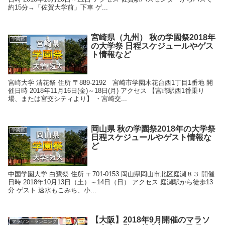
約15分→「佐賀大学前」下車 ゲ...
宮崎県（九州） 秋の学園祭2018年
学園祭
の大学祭 日程スケジュールやゲス
ト情報など
宮崎大学 清花祭 住所 〒889-2192 宮崎市学園木花台西1丁目1番地 開
催日時 2018年11月16日(金)～18日(月) アクセス 【宮崎駅西1番乗り
場、または宮交シティより】 ・宮崎交...
岡山県 秋の学園祭2018年の大学祭
学園祭
日程スケジュールやゲスト情報な
ど
中国学園大学 白鷺祭 住所 〒701-0153 岡山県岡山市北区庭瀬８３ 開催
日時 2018年10月13日（土）～14日（日） アクセス 庭瀬駅から徒歩13
分 ゲスト 速水もこみち、小...
【大阪】2018年9月開催のマラソ
マラソン・ランニング