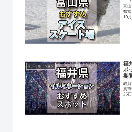
富山
県富
10月
福
イルミネーション
ポ
期
敦賀
賀市
25日