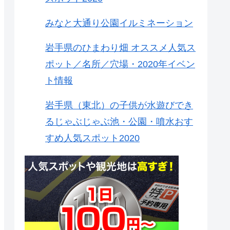
みなと大通り公園イルミネーション
岩手県のひまわり畑 オススメ人気ス
ポット／名所／穴場・2020年イベン
ト情報
岩手県（東北）の子供が水遊びでき
るじゃぶじゃぶ池・公園・噴水おす
すめ人気スポット2020