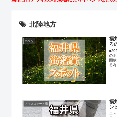
新型コロナウィルスの影響によりイベントなどの
北陸地方
福
ホタル
ろ
■2
のホ
開放
る為
福
アイススケート場
ン
ニュ