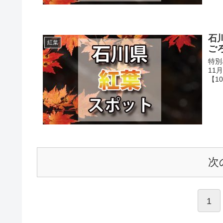
石
紅葉
ご
特別
11
【10
次
1