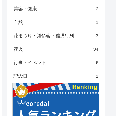
美容・健康
2
自然
1
花まつり・灌仏会・稚児行列
3
花火
34
行事・イベント
6
記念日
1