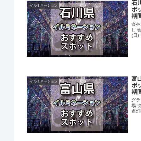
石
イルミネーション
ポ
期
香林
目 
(日)
富
イルミネーション
ポ
期
グラ
場 
点灯時