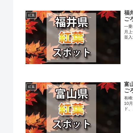
福
紅葉
ご
一乗
月上
並入
富
紅葉
ご
有峰
10
ド、