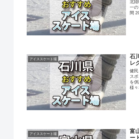
北陸
一の
間 20
石
アイススケート場
レ
健民
スポ
を併
様々
富
アイススケート場
ー