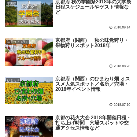
京都府 秋の学園祭2018年の大学祭
学園祭
日程スケジュールやゲスト情報な
ど
2018.09.14
京都府（関西） 秋の味覚狩り・
味覚狩り（秋）
果物狩りスポット2018年
2018.08.28
京都府（関西）のひまわり畑 オス
ひまわり
スメ人気スポット／名所／穴場・
2018年イベント情報
2018.07.10
京都の花火大会 2018年開催日程・
花火
打ち上げ時間 穴場スポットや交
通アクセス情報など