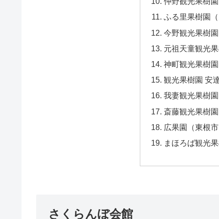
仲野観光果樹園
ふる里果樹園（
今野観光果樹園
元祖天童観光果
神町観光果樹園
観光果樹園 安
我妻観光果樹園
斎藤観光果樹園
広果園（東根市
まほろば観光果
さくらんぼ会館