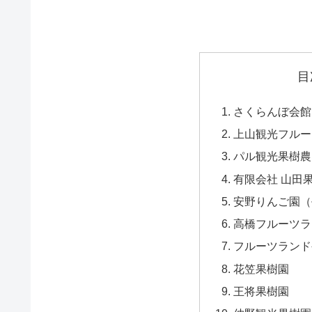
目
さくらんぼ会館
上山観光フルー
パル観光果樹農
有限会社 山田
安野りんご園（
高橋フルーツラ
フルーツランド
花笠果樹園
王将果樹園