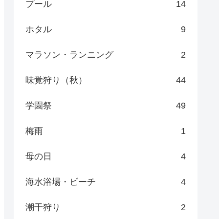
プール
14
ホタル
9
マラソン・ランニング
2
味覚狩り（秋）
44
学園祭
49
梅雨
1
母の日
4
海水浴場・ビーチ
4
潮干狩り
2