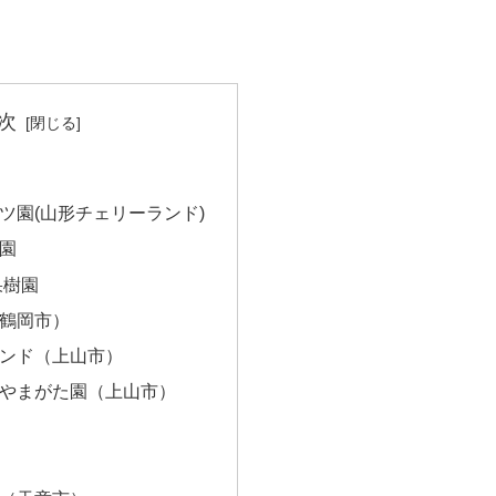
次
ツ園(山形チェリーランド)
園
果樹園
鶴岡市）
ンド（上山市）
やまがた園（上山市）