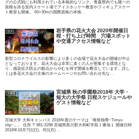
グの公式戦にも利用されている本格的なリンク。青森県内でも随一の
規模を誇る室内スケート場でアイスホッケー教室やフィギュアスケー
ト教室も開催。 60×30mの国際規格の本格...
岩手県の花火大会 2020年開催日
花火
程・打ち上げ時間 穴場スポット
や交通アクセス情報など
新型コロナウイルスの影響により多くの会場で花火大会の開催が中止
となっております。花火大会は非常に多くの人が密集する環境とな
り、感染拡大防止の観点からやむを得ず開催を断念しています。詳し
くは各花火大会の主催のホームページやお問い合わせ先な...
宮城県 秋の学園祭2018年 大学・
学園祭
短大の大学祭 日程スケジュールや
ゲスト情報など
宮城大学 大和キャンパス 2018年度のテーマは「唯祭独尊~Timyu
slip~」。 住所 〒981-3298 宮城県黒川郡大和町学苑１番地１ 開催日時
2018年10月7日(日)、8日(月) ...