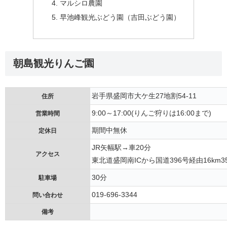
マルシロ農園
早池峰観光ぶどう園（吉田ぶどう園）
朝島観光りんご園
岩手県盛岡市大ケ生27地割54-11
住所
9:00～17:00(りんご狩りは16:00まで)
営業時間
期間中無休
定休日
JR矢幅駅→車20分
アクセス
東北道盛岡南ICから国道396号経由16km3
30分
駐車場
019-696-3344
問い合わせ
備考