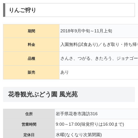
りんご狩り
2018年9月中旬～11月上旬
期間
入園無料(試食あり)／もぎ取り・持ち帰り1
料金
さんさ、つがる、きたろう、ジョナゴー
品種
あり
販売
花巻観光ぶどう園 風光苑
岩手県花巻市諏訪316
住所
9:00～17:00(味覚狩りは16:00まで)
営業時間
水曜(なくなり次第閉園)
定休日