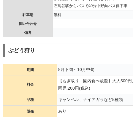
石鳥谷駅からバスで40分中野向バス停下車
無料
駐車場
問い合わせ
備考
ぶどう狩り
8月下旬～10月中旬
期間
【もぎ取り＋園内食べ放題】大人500円／
料金
園児:200円(税込)
キャンベル、ナイアガラなど5種類
品種
あり
販売