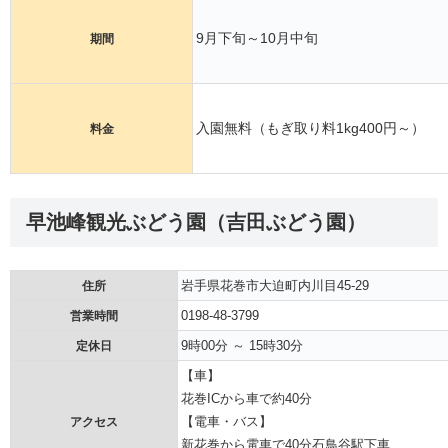
9月下旬～10月中旬
期間
入園無料（もぎ取り料1kg400円～）
料金
早池峰観光ぶどう園（吉田ぶどう園）
岩手県花巻市大迫町内川目45-29
住所
0198-48-3799
営業時間
9時00分 ～ 15時30分
定休日
【車】
花巻ICから車で約40分
【電車・バス】
アクセス
新花巻から電車で40分石鳥谷駅下車