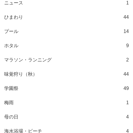
ニュース
1
ひまわり
44
プール
14
ホタル
9
マラソン・ランニング
2
味覚狩り（秋）
44
学園祭
49
梅雨
1
母の日
4
海水浴場・ビーチ
4