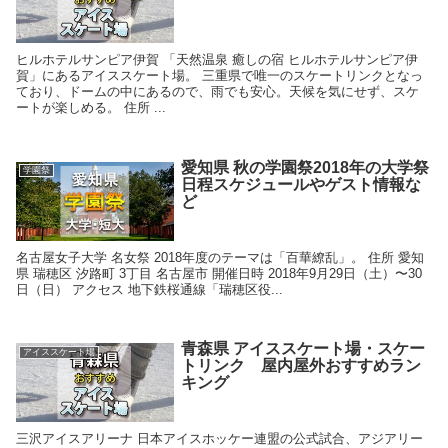
ヒルホテルサンピア伊賀 「天然温泉 癒しの宿 ヒルホテルサンピア伊
賀」にあるアイススケート場。 三重県で唯一のスケートリンクとなっ
ており、ドームの中にあるので、雨でも安心。天候を気にせず、スケ
ートが楽しめる。 住所 ...
愛知県 秋の学園祭2018年の大学祭
学園祭
日程スケジュールやゲスト情報な
ど
名古屋女子大学 名女祭 2018年度のテーマは「百華繚乱」。 住所 愛知
県 瑞穂区 汐路町 3丁目 名古屋市 開催日時 2018年9月29日（土）〜30
日（日） アクセス 地下鉄桜通線「瑞穂区役...
青森県 アイススケート場・スケー
アイススケート場
トリンク 屋内屋外おすすめラン
キング
三沢アイスアリーナ 日本アイスホッケー連盟の公式試合、アジアリー