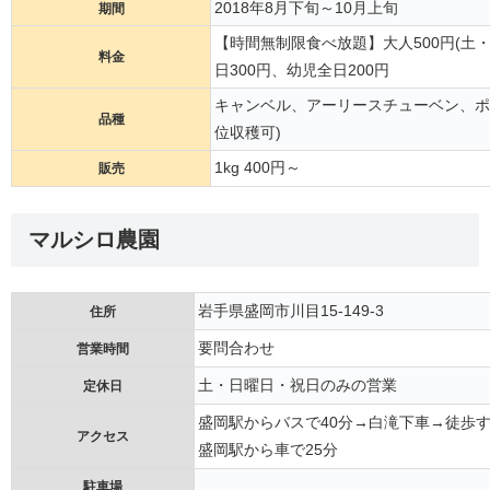
2018年8月下旬～10月上旬
期間
【時間無制限食べ放題】大人500円(土・
料金
日300円、幼児全日200円
キャンベル、アーリースチューベン、ポー
品種
位収穫可)
1kg 400円～
販売
マルシロ農園
岩手県盛岡市川目15-149-3
住所
要問合わせ
営業時間
土・日曜日・祝日のみの営業
定休日
盛岡駅からバスで40分→白滝下車→徒歩
アクセス
盛岡駅から車で25分
駐車場