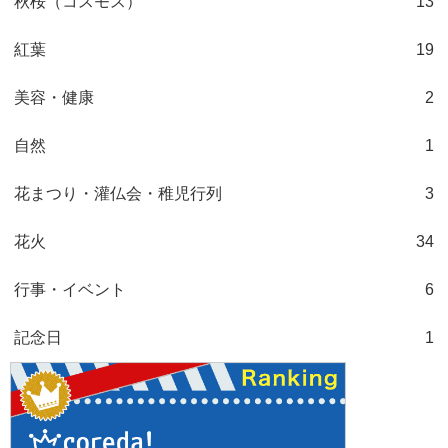
秋桜（コスモス）
13
紅葉
19
美容・健康
2
自然
1
花まつり・灌仏会・稚児行列
3
花火
34
行事・イベント
6
記念日
1